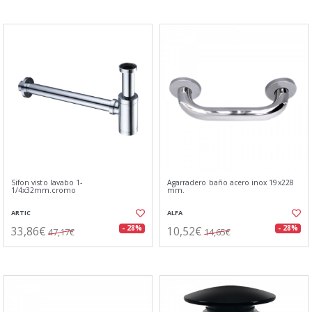
Sifon visto lavabo 1-
Agarradero baño acero inox 19x228
1/4x32mm.cromo
mm.
ARTIC
ALFA
33,86€
10,52€
- 28%
- 28%
47,17€
14,65€