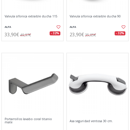
Valvula sifonica extraible ducha 115
Valvula sifonica extraible ducha 90
ALFA
ALFA
33,90€
23,90€
- 32%
- 32%
49,97€
35,05€
Portarrollos lavabo coral titanio
Asa seguridad ventosa 30 cm.
mate