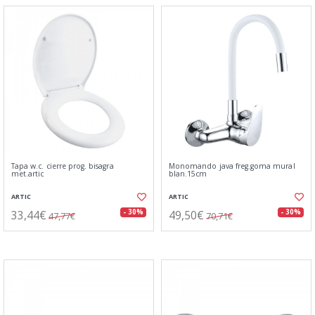
Tapa w.c. cierre prog. bisagra
Monomando java freg.goma mural
met.artic
blan.15cm
ARTIC
ARTIC
33,44€
49,50€
- 30%
- 30%
47,77€
70,71€