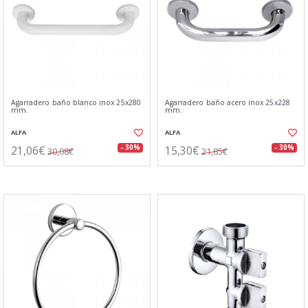
Agarradero baño blanco inox 25x280
Agarradero baño acero inox 25x228
mm.
mm.
ALFA
ALFA
21,06€
15,30€
- 30%
- 30%
30,08€
21,85€