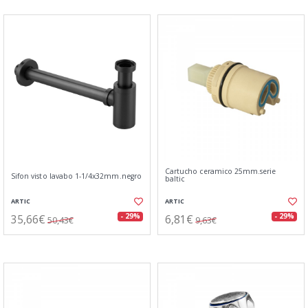
Cartucho ceramico 25mm.serie
Sifon visto lavabo 1-1/4x32mm.negro
baltic
ARTIC
ARTIC
35,66€
6,81€
- 29%
- 29%
50,43€
9,63€