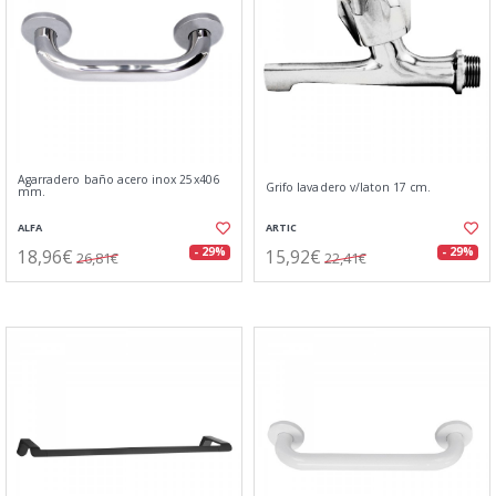
Agarradero baño acero inox 25x406
Grifo lavadero v/laton 17 cm.
mm.
ALFA
ARTIC
18,96€
15,92€
- 29%
- 29%
26,81€
22,41€