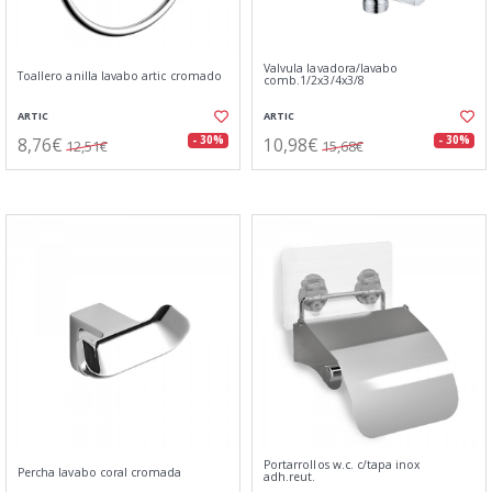
Valvula lavadora/lavabo
Toallero anilla lavabo artic cromado
comb.1/2x3/4x3/8
ARTIC
ARTIC
8,76€
10,98€
- 30%
- 30%
12,51€
15,68€
Portarrollos w.c. c/tapa inox
Percha lavabo coral cromada
adh.reut.