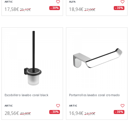
ARTIC
ALFA
17,58€
18,94€
- 30%
- 30%
25,12€
27,06€
Escobillero lavabo coral black
Portarrollos lavabo coral cromado
ARTIC
ARTIC
28,56€
16,94€
- 30%
- 30%
40,80€
24,20€