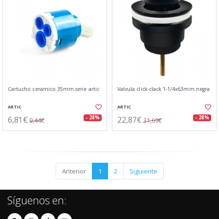
Cartucho ceramico 35mm.serie artic
Valvula click-clack 1-1/4x63mm.negra
ARTIC
ARTIC
6,81€
22,87€
- 28%
- 28%
9,44€
31,69€
Anterior
1
2
Siguiente
Síguenos en: