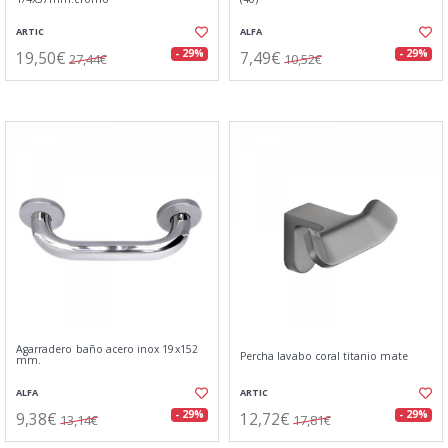
ARTIC
ALFA
19,50€
7,49€
- 29%
- 29%
27,44€
10,52€
Agarradero baño acero inox 19x152
Percha lavabo coral titanio mate
mm.
ALFA
ARTIC
9,38€
12,72€
- 29%
- 29%
13,14€
17,81€