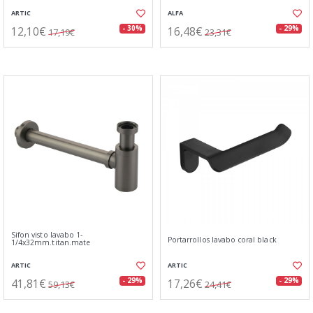
ARTIC
ALFA
12,10€
16,48€
- 30%
- 29%
17,19€
23,31€
Sifon visto lavabo 1-
Portarrollos lavabo coral black
1/4x32mm.titan.mate
ARTIC
ARTIC
41,81€
17,26€
- 29%
- 29%
59,13€
24,41€