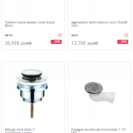
Toallero barra lavabo coral black
Agarradero baño blanco inox 19x228
60cm
mm.
ARTIC
ALFA
26,93€
13,70€
- 29%
- 29%
37,90€
19,28€
Valvula click-clack 1-
Desague ducha sda.horizontal 1 1/2
1/4x37mm.cromo
(40)