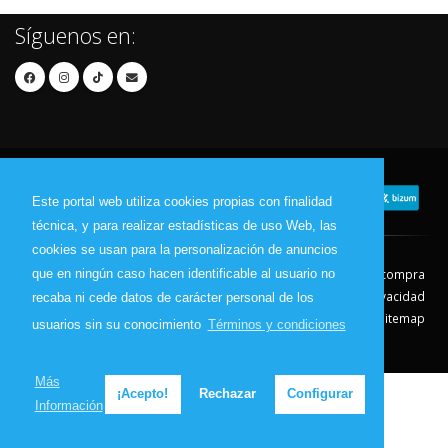
Síguenos en:
Este portal web utiliza cookies propias con finalidad
técnica, y para realizar estadísticas de uso Web, las
cookies se usan para la personalización de anuncios
que en ningún caso hacen identificable al usuario no
Contacto
Aviso Legal
Condiciones de compra
Política de envíos
Política de devolución
Política de Privacidad
recaba ni cede datos de carácter personal de los
Política de Cookies
Sitemap
usuarios sin su conocimiento
Términos y condiciones
© 2026 - Todos los derechos reservados.
Más
¡Acepto!
Rechazar
Configurar
Información