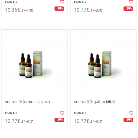
PLANTIS
PLANTIS
10,36€
10,77€
- 9%
- 9%
11,40€
11,85€
Aromax-10 (control de peso)
Aromax-3 (hepático biliar)
PLANTIS
PLANTIS
10,77€
10,77€
- 9%
- 9%
11,85€
11,85€