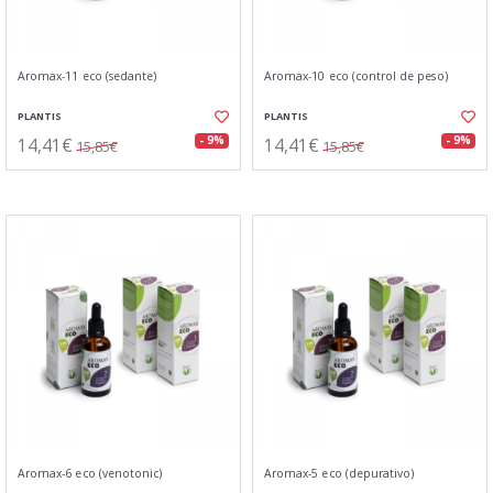
Aromax-11 eco (sedante)
Aromax-10 eco (control de peso)
PLANTIS
PLANTIS
14,41€
14,41€
- 9%
- 9%
15,85€
15,85€
Aromax-6 eco (venotonic)
Aromax-5 eco (depurativo)