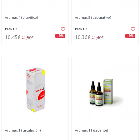
Aromax-4 (diurético)
Aromax-5 (depurativo)
PLANTIS
PLANTIS
10,45€
10,36€
- 9%
- 9%
11,50€
11,40€
Aromax-1 (circulación)
Aromax-11 (sedante)