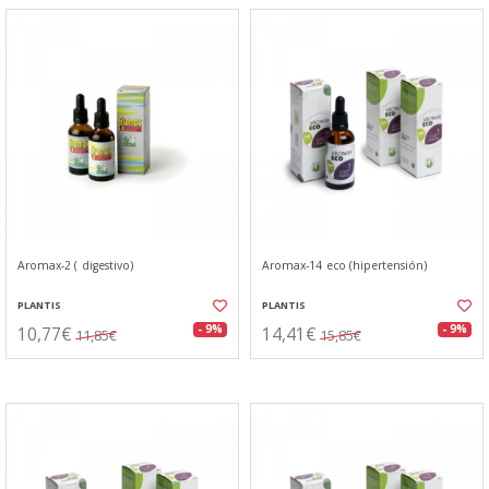
Aromax-2 ( digestivo)
Aromax-14 eco (hipertensión)
PLANTIS
PLANTIS
10,77€
14,41€
- 9%
- 9%
11,85€
15,85€