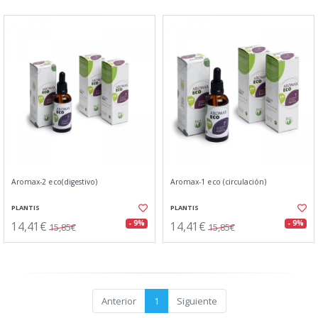
Aromax-2 eco(digestivo)
Aromax-1 eco (circulación)
PLANTIS
PLANTIS
14,41€
14,41€
- 9%
- 9%
15,85€
15,85€
Anterior
1
Siguiente