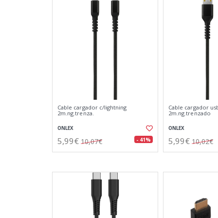
Cable cargador c/lightning
Cable cargador us
2m.ng.trenza.
2m.ng.trenzado
ONLEX
ONLEX
5,99€
5,99€
- 41%
10,07€
10,02€