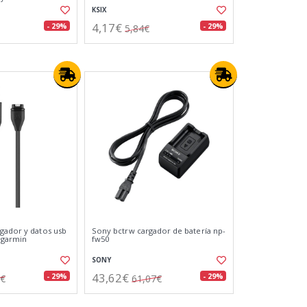
KSIX
4,17€
- 29%
- 29%
5,84€
gador y datos usb
Sony bctrw cargador de batería np-
s garmin
fw50
SONY
43,62€
- 29%
- 29%
1€
61,07€