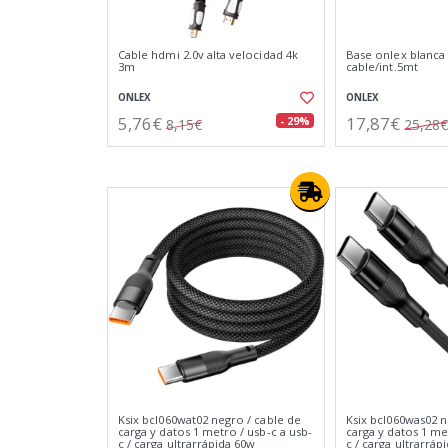
Cable hdmi 2.0v alta velocidad 4k
Base onlex blanca
3m
cable/int.5mt
ONLEX
ONLEX
5,76€
17,87€
- 29%
8,15€
25,28€
Ksix bcl060wat02 negro / cable de
Ksix bcl060was02 n
carga y datos 1 metro / usb-c a usb-
carga y datos 1 me
c / carga ultrarrápida 60w
c / carga ultrarráp