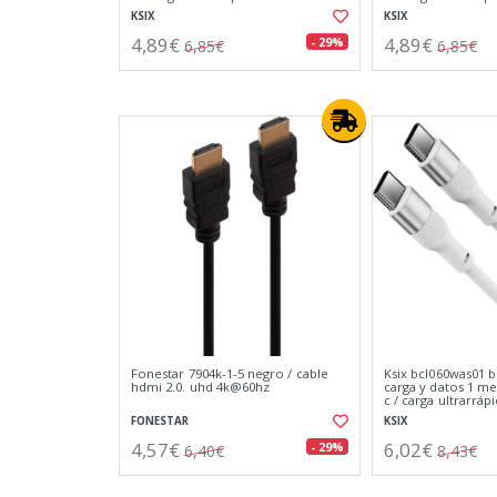
KSIX
KSIX
4,89€
4,89€
- 29%
6,85€
6,85€
Fonestar 7904k-1-5 negro / cable
Ksix bcl060was01 b
hdmi 2.0. uhd 4k@60hz
carga y datos 1 me
c / carga ultrarráp
FONESTAR
KSIX
4,57€
6,02€
- 29%
6,40€
8,43€