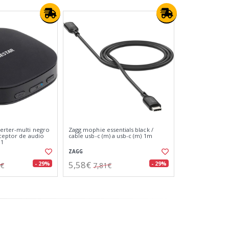
erter-multi negro
Zagg mophie essentials black /
eceptor de audio
cable usb-c (m) a usb-c (m) 1m
 1
ZAGG
5,58€
- 29%
- 29%
8€
7,81€