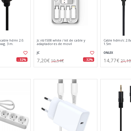
 cable hdmi 2.0.
Jc nb1508 white / kit de cable y
Cable hdmi/c 2.0v
awg. 3 m.
adaptadores de movil
1.5m
JC
ONLEX
7,20€
14,77€
- 32%
- 32%
10,54€
21,1