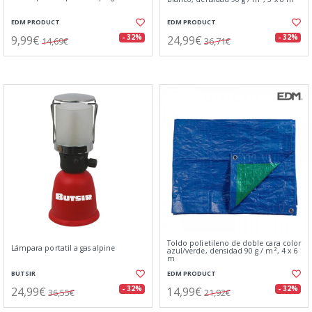
EDM PRODUCT
EDM PRODUCT
9,99€
24,99€
- 32%
- 32%
14,69€
36,71€
Toldo polietileno de doble cara color
Lámpara portatil a gas alpine
azul/verde, densidad 90 g / m², 4 x 6
m
BUTSIR
EDM PRODUCT
24,99€
14,99€
- 32%
- 32%
36,55€
21,92€