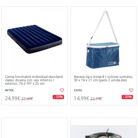
Cama hinchable individual standard
Nevera tipo bolsa 8 l colores surtidos,
classic downy cot, uso interior /
30 x 16 x 21 cm (pack 2 unidades)
exterior, 76 x 191 x 25 cm
INTEX
COOL
24,99€
14,99€
- 33%
- 33%
37,46€
22,39€