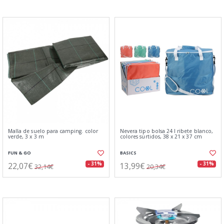
Malla de suelo para camping. color
Nevera tipo bolsa 24 l ribete blanco,
verde, 3 x 3 m
colores surtidos, 38 x 21 x 37 cm
FUN & GO
BASICS
22,07€
13,99€
- 31%
- 31%
32,14€
20,34€