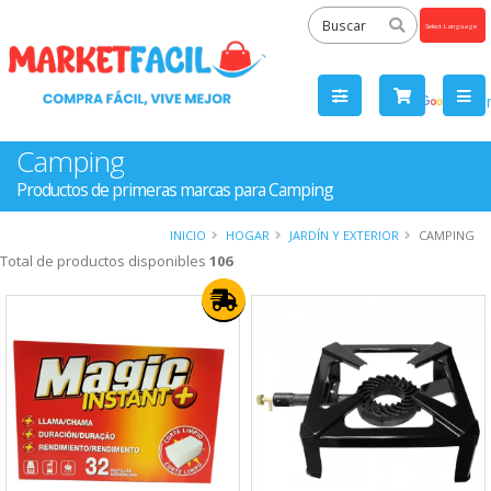
Powered
by
Tra
Camping
Productos de primeras marcas para Camping
INICIO
HOGAR
JARDÍN Y EXTERIOR
CAMPING
Total de productos disponibles
106