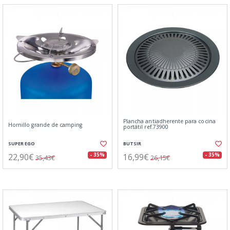
Plancha antiadherente para cocina
Hornillo grande de camping
portátil ref.73900
SUPER EGO
BUTSIR
22,90€
16,99€
- 35%
- 35%
35,43€
26,15€