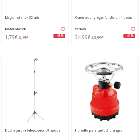
Magic Instant+ 32 uds
Quemador yregas fundicion 4 patas
MAGIC MATCH
YREGAS
1,79€
34,99€
- 43%
- 41%
3,13€
59,39€
Ducha jardin telescopica c/tripode
Hornillo para cartucho yregas