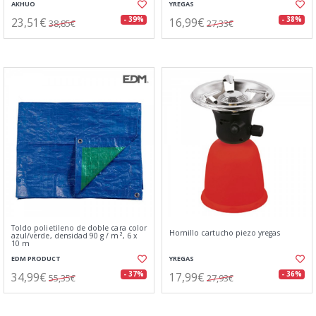
AKHUO
YREGAS
23,51€
16,99€
- 39%
- 38%
38,85€
27,33€
Toldo polietileno de doble cara color
Hornillo cartucho piezo yregas
azul/verde, densidad 90 g / m², 6 x
10 m
EDM PRODUCT
YREGAS
34,99€
17,99€
- 37%
- 36%
55,35€
27,93€