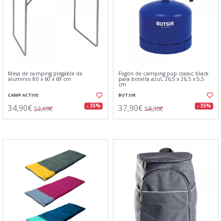
Mesa de camping plegable de
Fogón de camping pop classic black
aluminio 80 x 60 x 69 cm
para botella azul, 26,5 x 26,5 x 5,5
cm
CAMP ACTIVE
BUTSIR
34,90€
37,90€
- 35%
- 35%
53,69€
58,30€