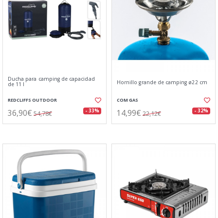
Ducha para camping de capacidad
Hornillo grande de camping ø22 cm
de 11 l
REDCLIFFS OUTDOOR
COM GAS
36,90€
14,99€
- 33%
- 32%
54,78€
22,12€