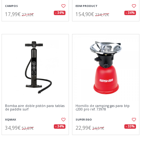
CAMPOS
EDM PRODUCT
17,99€
154,90€
- 34%
- 34%
27,32€
234,72€
Bomba aire doble pistón para tablas
Hornillo de camping gas para btp
de paddle surf
c200 pro ref. 73978
XQMAX
SUPER EGO
34,99€
22,99€
- 34%
- 33%
52,87€
34,51€