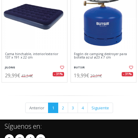
Cama hinchable, interior/exterior
Fogón de camping destroyer para
137 x 191 x 22 cm
botella azul ø23 x 7 cm
JILONG
BUTSIR
29,99€
19,99€
- 31%
- 31%
43,54€
29,01€
Anterior
1
2
3
4
Siguiente
Síguenos en: