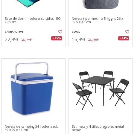
Saco de dormir colores surtidos, 190
Nevera tipo mochila 5 kg gris 26 x
x 75 cm
19,5 x 37 cm
CAMP ACTIVE
COOL
22,99€
16,99€
- 35%
- 34%
35,11€
25,90€
Nevera de camping 24 l color azul,
Set mesa y 4 sillas plegables metal
39 x 29 x 37 cm
negras