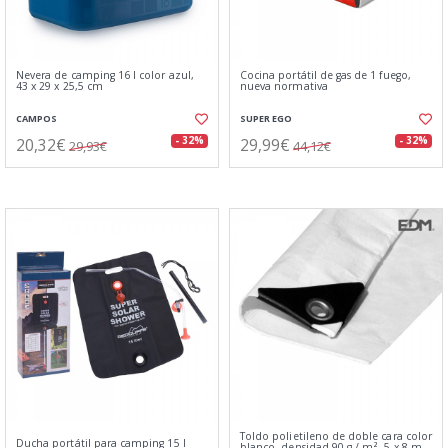
Nevera de camping 16 l color azul,
Cocina portátil de gas de 1 fuego,
43 x 29 x 25,5 cm
nueva normativa
CAMPOS
SUPER EGO
20,32€
29,99€
- 32%
- 32%
29,93€
44,12€
Toldo polietileno de doble cara color
Ducha portátil para camping 15 l
blanco, densidad 90 g / m², 5 x 8 m