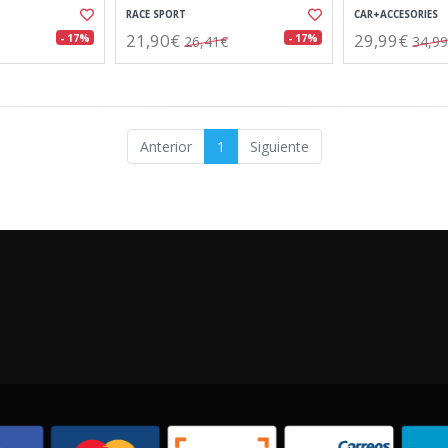
RACE SPORT
CAR+ACCESORIES
21,90€
29,99€
- 17%
- 17%
26,41€
34,9
Anterior
1
Siguiente