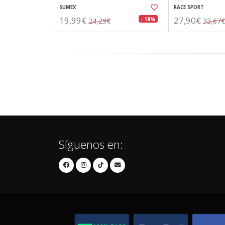
SUMEX
RACE SPORT
19,99€
27,90€
- 18%
24,29€
33,67€
Síguenos en: