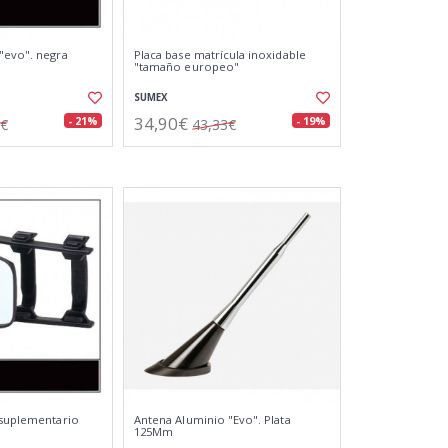
"evo". negra
Placa base matrícula inoxidable
"tamaño europeo"
SUMEX
34,90€
- 21%
- 19%
1€
43,33€
 suplementario
Antena Aluminio "Evo". Plata
125Mm