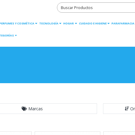
PERFUMES Y COSMÉTICA
TECNOLOGÍA
HOGAR
CUIDADO E HIGIENE
PARAFARMACIA
TEGORÍAS
Marcas
Or