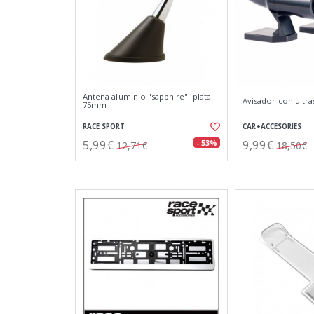
Antena aluminio "sapphire". plata
Avisador con ultr
75mm
RACE SPORT
CAR+ACCESORIES
5,99€
9,99€
- 53%
12,71€
18,50€