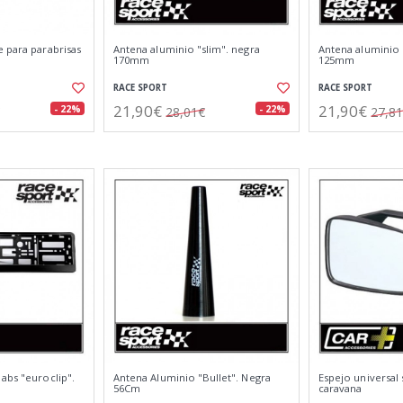
 para parabrisas
Antena aluminio "slim". negra
Antena aluminio 
170mm
125mm
RACE SPORT
RACE SPORT
21,90€
21,90€
- 22%
- 22%
28,01€
27,8
abs "euroclip".
Antena Aluminio "Bullet". Negra
Espejo universal
56Cm
caravana