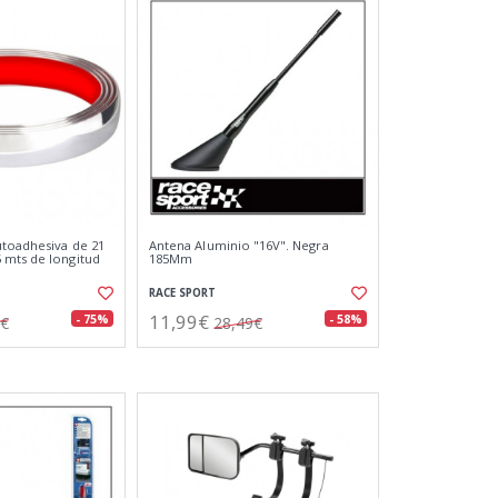
toadhesiva de 21
Antena Aluminio "16V". Negra
 mts de longitud
185Mm
RACE SPORT
11,99€
- 75%
- 58%
1€
28,49€