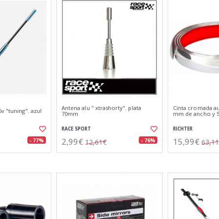
Antena alu " xtrashorty". plata
Cinta cromada au
v "tuning". azul
70mm
mm de ancho y 5
RACE SPORT
RICHTER
2,99€
15,99€
- 77%
- 76%
12,61€
63,1