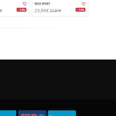
RACE SPORT
23,99€
- 14%
- 14%
9€
27,81€