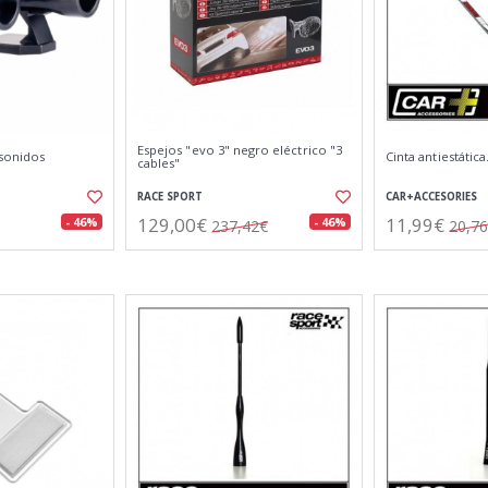
Espejos "evo 3" negro eléctrico "3
asonidos
Cinta antiestática
cables"
RACE SPORT
CAR+ACCESORIES
129,00€
11,99€
- 46%
- 46%
237,42€
20,7