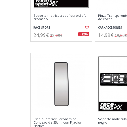
Soporte matrícula abs "euroclip".
Pinza Transparente
cromado
de coche
RACE SPORT
CAR+ACCESORIES
24,99€
14,99€
- 22%
32,09€
19,20€
Espejo Interior Paronamico
Soporte matrícula 
Convexo de 25cm, con Fijacion
negro
Elastica