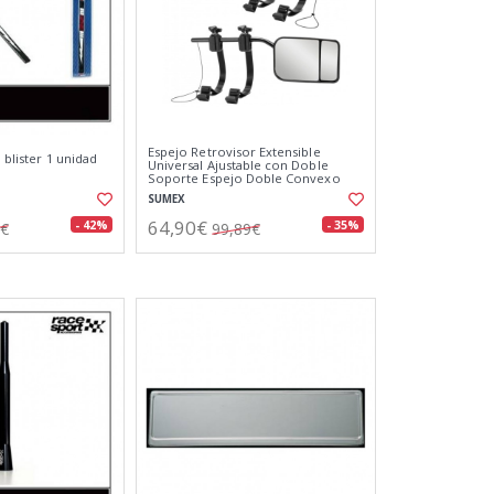
Espejo Retrovisor Extensible
. blister 1 unidad
Universal Ajustable con Doble
Soporte Espejo Doble Convexo
Multi-ángulos
SUMEX
64,90€
- 42%
- 35%
6€
99,89€