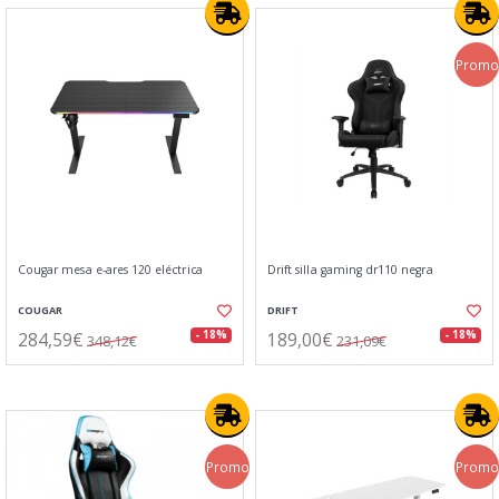
Promo
Cougar mesa e-ares 120 eléctrica
Drift silla gaming dr110 negra
COUGAR
DRIFT
284,59€
189,00€
- 18%
- 18%
348,12€
231,09€
Promo
Promo