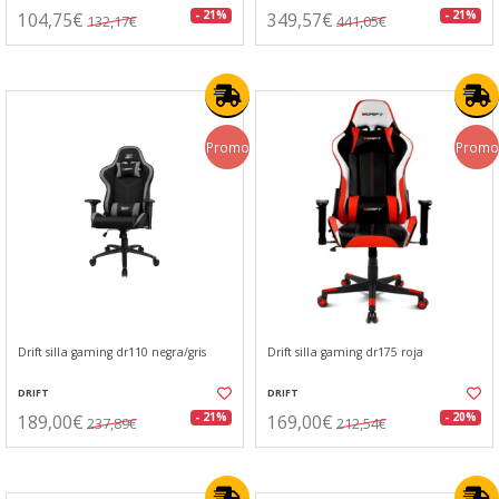
104,75€
349,57€
- 21%
- 21%
132,17€
441,05€
Promo
Promo
Drift silla gaming dr110 negra/gris
Drift silla gaming dr175 roja
DRIFT
DRIFT
189,00€
169,00€
- 21%
- 20%
237,89€
212,54€