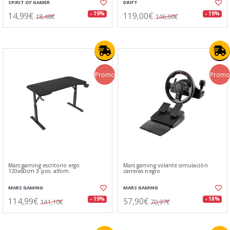
SPIRIT OF GAMER
DRIFT
14,99€
119,00€
- 19%
- 19%
18,48€
146,66€
Promo
Promo
Mars gaming escritorio ergo
Mars gaming volante simulación
120x60cm 3 pos. alfom.
carreras negro
MARS GAMING
MARS GAMING
114,99€
57,90€
- 19%
- 18%
141,10€
70,97€