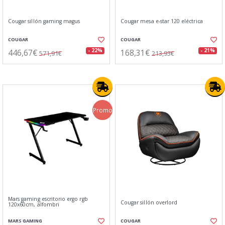
Cougar sillón gaming magus
Cougar mesa e-star 120 eléctrica
COUGAR
COUGAR
446,67€
168,31€
- 22%
- 21%
571,91€
213,93€
Promo
Mars gaming escritorio ergo rgb
Cougar sillón overlord
120x60cm, alfombri
MARS GAMING
COUGAR