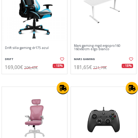
Mars gaming mgd-ergopro160
Drift silla gaming dr175 azul
160x60cm ergo blanco
DRIFT
MARS GAMING
169,00€
181,65€
- 18%
- 18%
206,43€
221,76€