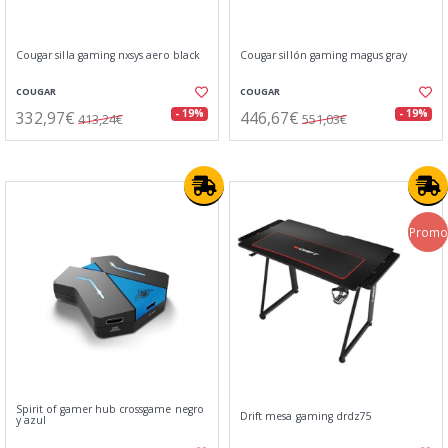
Cougar silla gaming nxsys aero black
Cougar sillón gaming magus gray
COUGAR
COUGAR
332,97€
446,67€
- 19%
- 19%
413,24€
551,03€
Promo
Spirit of gamer hub crossgame negro
Drift mesa gaming drdz75
y azul