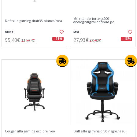
Msi mando force gc200
Drift silla gaming drair35 blanca/rosa
analógi/digital android pc
DRIFT
MSI
95,40€
27,93€
- 18%
- 18%
116,34€
33,92€
Cougar silla gaming explore neo
Drift silla gaming dr50 negro/ azul