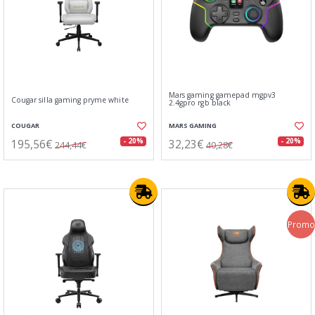
Mars gaming gamepad mgpv3
Cougar silla gaming pryme white
2.4gpro rgb black
COUGAR
MARS GAMING
195,56€
32,23€
- 20%
- 20%
244,44€
40,28€
Promo