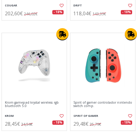
COUGAR
DRIFT
202,60€
118,04€
- 18%
- 18%
246,02€
143,33€
Krom gamepad krystal wireless rgb
Spirit of gamer controlador nintendo
bluetooth 5.0
switch comp.
KROM
SPIRIT OF GAMER
28,45€
29,48€
- 18%
- 18%
34,54€
35,79€