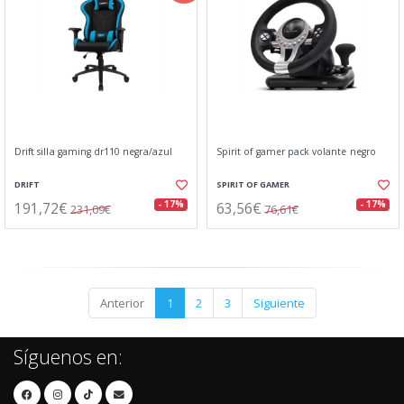
Drift silla gaming dr110 negra/azul
Spirit of gamer pack volante negro
DRIFT
SPIRIT OF GAMER
191,72€
63,56€
- 17%
- 17%
231,09€
76,61€
Anterior
1
2
3
Siguiente
Síguenos en: