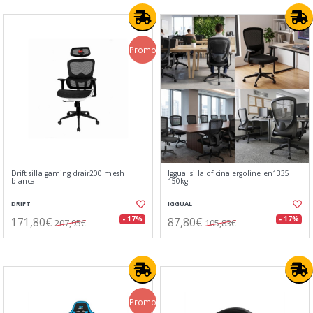
Promo
Drift silla gaming drair200 mesh
Iggual silla oficina ergoline en1335
blanca
150kg
DRIFT
IGGUAL
171,80€
87,80€
- 17%
- 17%
207,95€
105,83€
Promo