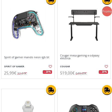
Promo
Cougar mesa gaming e-odyssey
Spirit of gamer mando neon rgb bt
eléctrica
SPIRIT OF GAMER
COUGAR
25,99€
519,00€
- 20%
- 20%
32,61€
649,65€