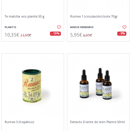
Te matcha eco plantis 50 g
Rumex 1 (circulación) bote 70gr
PLANTIS
MAESE HERBARIO
10,35€
5,95€
- 10%
- 9%
11,50€
6,55€
Rumex 3 (hepático)
Extracto Diente de león Plantis 50ml