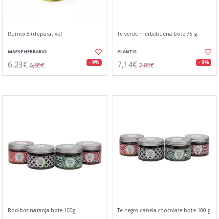
Rumex 5 (depurativo)
Te verde hierbabuena bote 75 g
MAESE HERBARIO
PLANTIS
6,23€
7,14€
- 9%
- 9%
6,85€
7,85€
Rooibos naranja bote 100g
Te negro canela chocolate bote 100 g