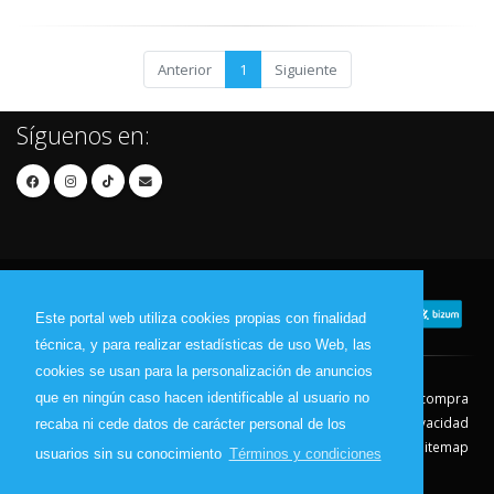
Anterior
1
Siguiente
Síguenos en:
Este portal web utiliza cookies propias con finalidad
técnica, y para realizar estadísticas de uso Web, las
cookies se usan para la personalización de anuncios
que en ningún caso hacen identificable al usuario no
Contacto
Aviso Legal
Condiciones de compra
Política de envíos
Política de devolución
Política de Privacidad
recaba ni cede datos de carácter personal de los
Política de Cookies
Sitemap
usuarios sin su conocimiento
Términos y condiciones
© 2026 - Todos los derechos reservados.