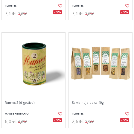
PLANTIS
PLANTIS
7,14€
7,14€
- 9%
- 9%
7,85€
7,85€
Rumex 2 (digestivo)
Salvia hoja bolsa 40g
MAESE HERBARIO
PLANTIS
6,05€
2,64€
- 9%
- 9%
6,65€
2,90€