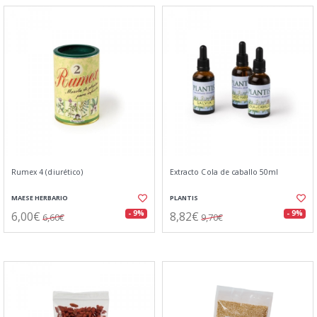
Rumex 4 (diurético)
Extracto Cola de caballo 50ml
MAESE HERBARIO
PLANTIS
6,00€
8,82€
- 9%
- 9%
6,60€
9,70€