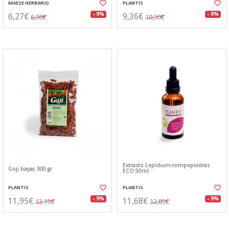
MAESE HERBARIO
PLANTIS
6,27€
9,36€
- 9%
- 9%
6,90€
10,30€
Extracto Lepidium-rompepiedras
Goji bayas 300 gr
ECO 50ml
PLANTIS
PLANTIS
11,95€
11,68€
- 9%
- 9%
13,15€
12,85€