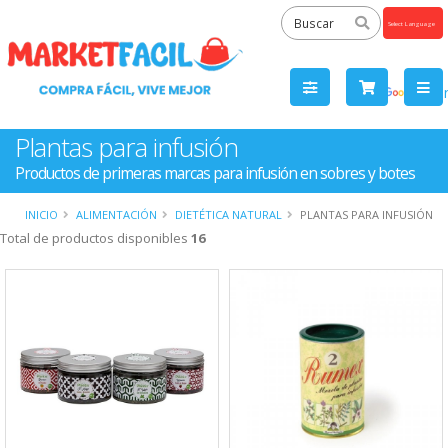
Powered
by
Tra
Plantas para infusión
Productos de primeras marcas para infusión en sobres y botes
INICIO
ALIMENTACIÓN
DIETÉTICA NATURAL
PLANTAS PARA INFUSIÓN
Total de productos disponibles
16