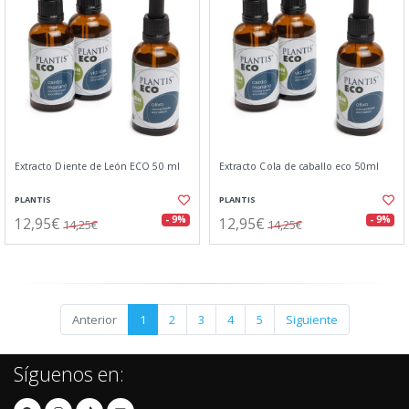
Extracto Diente de León ECO 50 ml
Extracto Cola de caballo eco 50ml
PLANTIS
PLANTIS
12,95€
12,95€
- 9%
- 9%
14,25€
14,25€
Anterior
1
2
3
4
5
Siguiente
Síguenos en: