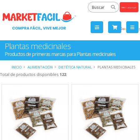
Powered
by
Tra
Plantas medicinales
Productos de primeras marcas para Plantas medicinales
INICIO
ALIMENTACIÓN
DIETÉTICA NATURAL
PLANTAS MEDICINALES
Total de productos disponibles
122