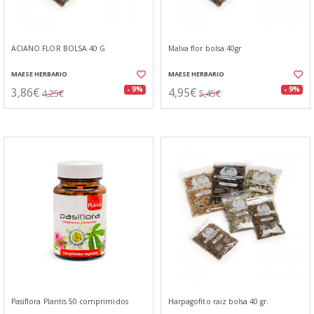
ACIANO FLOR BOLSA 40 G
Malva flor bolsa 40gr
MAESE HERBARIO
MAESE HERBARIO
3,86€
4,95€
- 9%
- 9%
4,25€
5,45€
Pasiflora Plantis 50 comprimidos
Harpagofito raiz bolsa 40 gr.