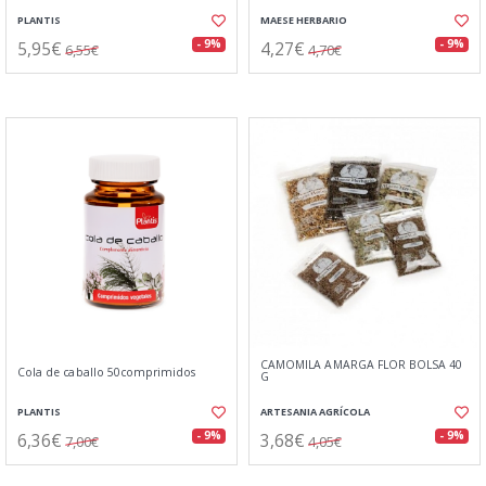
PLANTIS
MAESE HERBARIO
5,95€
4,27€
- 9%
- 9%
6,55€
4,70€
CAMOMILA AMARGA FLOR BOLSA 40
Cola de caballo 50comprimidos
G
PLANTIS
ARTESANIA AGRÍCOLA
6,36€
3,68€
- 9%
- 9%
7,00€
4,05€