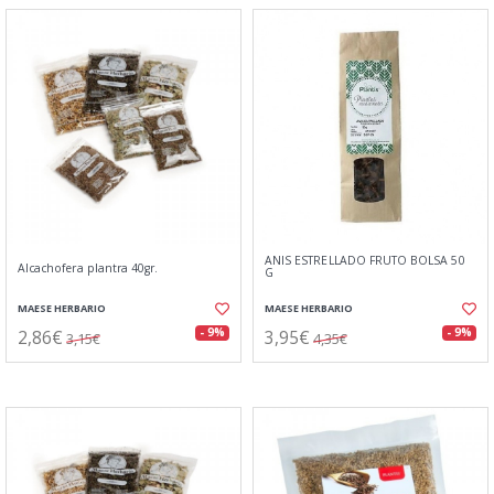
ANIS ESTRELLADO FRUTO BOLSA 50
Alcachofera plantra 40gr.
G
MAESE HERBARIO
MAESE HERBARIO
2,86€
3,95€
- 9%
- 9%
3,15€
4,35€