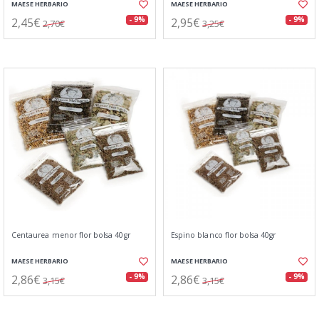
MAESE HERBARIO
MAESE HERBARIO
2,45€
2,95€
- 9%
- 9%
2,70€
3,25€
Centaurea menor flor bolsa 40gr
Espino blanco flor bolsa 40gr
MAESE HERBARIO
MAESE HERBARIO
2,86€
2,86€
- 9%
- 9%
3,15€
3,15€