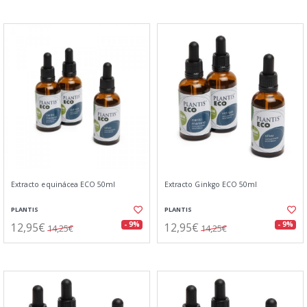
Extracto equinácea ECO 50ml
Extracto Ginkgo ECO 50ml
PLANTIS
PLANTIS
12,95€
12,95€
- 9%
- 9%
14,25€
14,25€