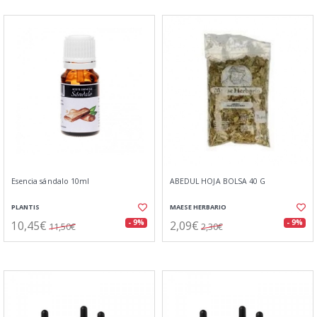
Esencia sándalo 10ml
ABEDUL HOJA BOLSA 40 G
PLANTIS
MAESE HERBARIO
10,45€
2,09€
- 9%
- 9%
11,50€
2,30€