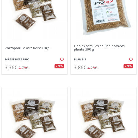
Linolax semillas de lino doradas
Zarzaparrilla raiz bolsa 60gr.
plantis 300 g
MAESE HERBARIO
PLANTIS
3,36€
3,86€
- 9%
- 9%
3,70€
4,25€