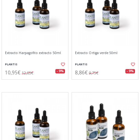
Extracto Harpagofito extracto 50ml
Extracto Ortiga verde 50ml
PLANTIS
PLANTIS
10,95€
8,86€
- 9%
- 9%
12,05€
9,75€