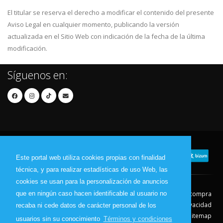
El titular se reserva el derecho a modificar el contenido del presente
Aviso Legal en cualquier momento, publicando la versión
actualizada en el Sitio Web con indicación de la fecha de la última
modificación.
Síguenos en:
Este portal web utiliza cookies propias con finalidad
técnica, y para realizar estadísticas de uso Web, las
cookies se usan para la personalización de anuncios
que en ningún caso hacen identificable al usuario no
Contacto
Aviso Legal
Condiciones de compra
Política de envíos
Política de devolución
Política de Privacidad
recaba ni cede datos de carácter personal de los
Política de Cookies
Sitemap
usuarios sin su conocimiento
Términos y condiciones