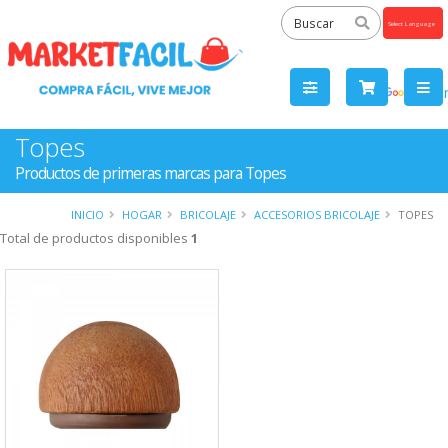
Powered
by
Tra
Topes
Productos de primeras marcas para Topes
INICIO
HOGAR
BRICOLAJE
ACCESORIOS BRICOLAJE
TOPES
Total de productos disponibles
1