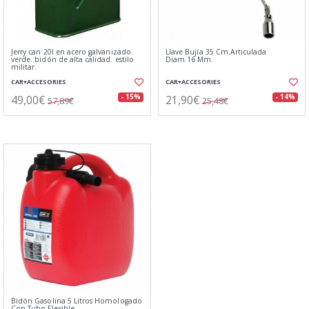
Jerry can 20l en acero galvanizado.
Llave Bujía 35 Cm.Articulada
verde. bidón de alta calidad. estilo
Diam.16 Mm.
militar.
CAR+ACCESORIES
CAR+ACCESORIES
49,00€
21,90€
- 15%
- 14%
57,89€
25,48€
Bidón Gasolina 5 Litros Homologado
Con Tubo Flexible