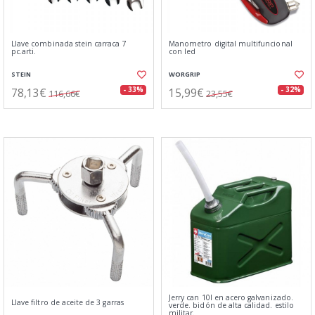
Llave combinada stein carraca 7
Manometro digital multifuncional
pc.arti.
con led
STEIN
WORGRIP
78,13€
15,99€
- 33%
- 32%
116,66€
23,55€
Jerry can 10l en acero galvanizado.
Llave filtro de aceite de 3 garras
verde. bidón de alta calidad. estilo
militar.