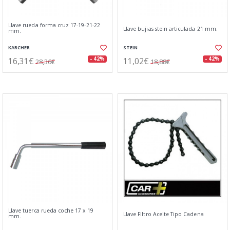
Llave rueda forma cruz 17-19-21-22
Llave bujias stein articulada 21 mm.
mm.
KARCHER
STEIN
16,31€
11,02€
- 42%
- 42%
28,36€
18,88€
Llave tuerca rueda coche 17 x 19
Llave Filtro Aceite Tipo Cadena
mm.