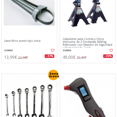
Caballetes para Coches y Otros
Llave filtro aceite tipo cinta
Vehículos de 3 Toneladas 3000kg
Reforzado con Pasador de Seguridad
y Homologado 2und
SUMEX
SUMEX
13,99€
49,00€
- 37%
- 35%
22,08€
75,45€
Envío
Gratis