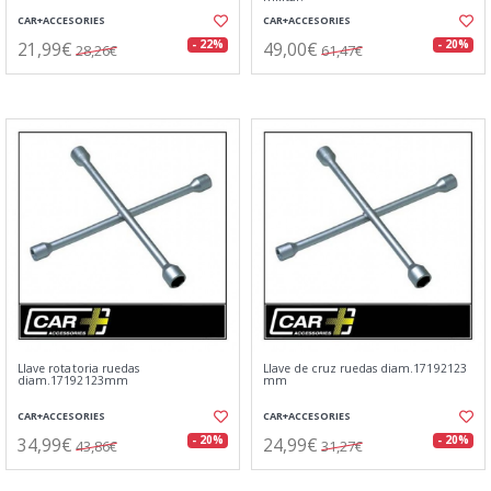
CAR+ACCESORIES
CAR+ACCESORIES
21,99€
49,00€
- 22%
- 20%
28,26€
61,47€
Llave rotatoria ruedas
Llave de cruz ruedas diam.17192123
diam.17192123mm
mm
CAR+ACCESORIES
CAR+ACCESORIES
34,99€
24,99€
- 20%
- 20%
43,86€
31,27€