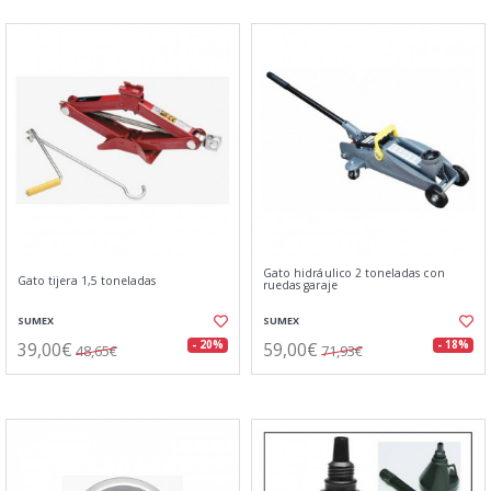
Gato hidráulico 2 toneladas con
Gato tijera 1,5 toneladas
ruedas garaje
SUMEX
SUMEX
39,00€
59,00€
- 20%
- 18%
48,65€
71,93€