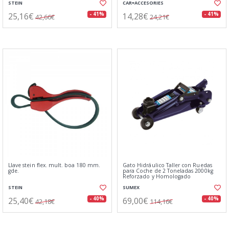
STEIN
CAR+ACCESORIES
25,16€
14,28€
- 41%
- 41%
42,66€
24,21€
Llave stein flex. mult. boa 180 mm.
Gato Hidráulico Taller con Ruedas
gde.
para Coche de 2 Toneladas 2000kg
Reforzado y Homologado
STEIN
SUMEX
25,40€
69,00€
- 40%
- 40%
42,18€
114,16€