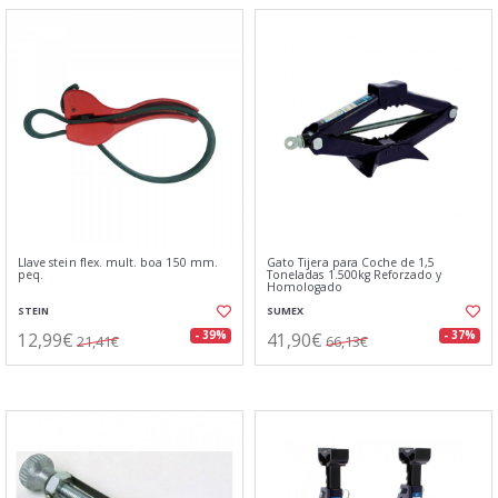
Llave stein flex. mult. boa 150 mm.
Gato Tijera para Coche de 1,5
peq.
Toneladas 1.500kg Reforzado y
Homologado
STEIN
SUMEX
12,99€
41,90€
- 39%
- 37%
21,41€
66,13€