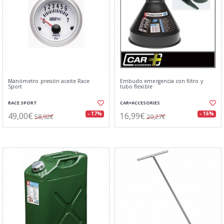
Manómetro presión aceite Race
Embudo emergencia con filtro y
Sport
tubo flexible
RACE SPORT
CAR+ACCESORIES
49,00€
16,99€
- 17%
- 16%
58,92€
20,27€