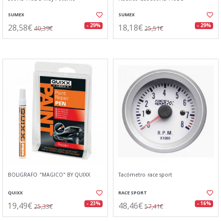
SUMEX
SUMEX
28,58€
18,18€
- 29%
- 29%
40,39€
25,51€
BOLIGRAFO "MAGICO" BY QUIXX
Tacómetro race sport
QUIXX
RACE SPORT
19,49€
48,46€
- 23%
- 16%
25,33€
57,41€