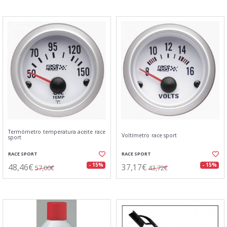
Termómetro temperatura aceite race
Voltímetro race sport
sport
RACE SPORT
RACE SPORT
48,46€
37,17€
- 15%
- 15%
57,00€
43,72€