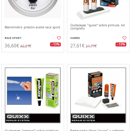
Quitarayas "quixx" sobre pintura. kit
Manómetro presión aceite race sport
completo
RACE SPORT
SUMEX
36,60€
27,61€
- 13%
- 13%
42,27€
31,77€
Quitarayas "xerapol" sobre plasticos.
Restaurador faros "quixx" + sellante