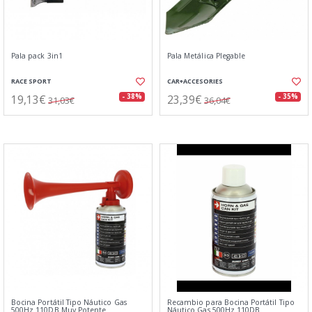
Pala pack 3in1
Pala Metálica Plegable
RACE SPORT
CAR+ACCESORIES
19,13€
23,39€
- 38%
- 35%
31,03€
36,04€
Bocina Portátil Tipo Náutico Gas
Recambio para Bocina Portátil Tipo
500Hz 110DB Muy Potente
Náutico Gas 500Hz 110DB