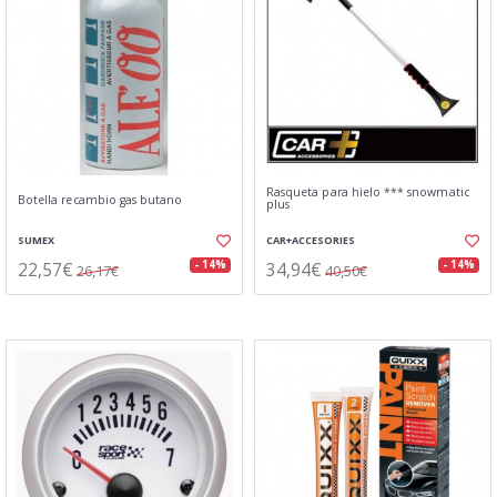
Rasqueta para hielo *** snowmatic
Botella recambio gas butano
plus
SUMEX
CAR+ACCESORIES
22,57€
34,94€
- 14%
- 14%
26,17€
40,50€