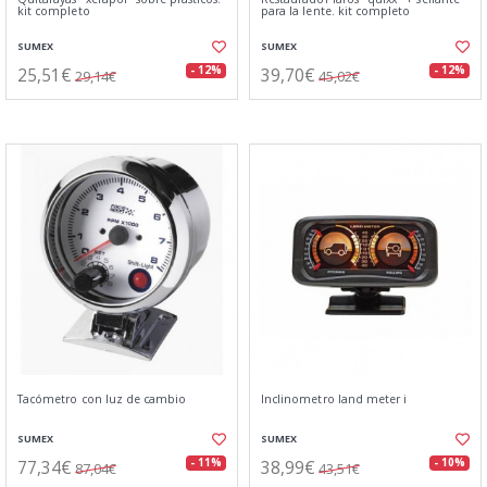
kit completo
para la lente. kit completo
SUMEX
SUMEX
25,51€
39,70€
- 12%
- 12%
29,14€
45,02€
Tacómetro con luz de cambio
Inclinometro land meter i
SUMEX
SUMEX
77,34€
38,99€
- 11%
- 10%
87,04€
43,51€