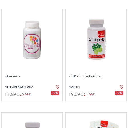
Vitamina e
5HTP + b plantis 60 cap
ARTESANIA AGRÍCOLA
PLANTIS
17,59€
19,09€
- 9%
- 9%
19,35€
21,00€