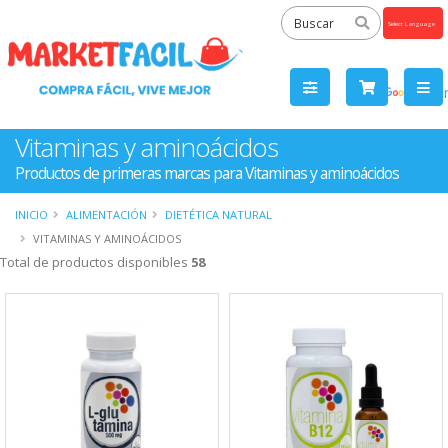
Powered
by
Tra
Vitaminas y aminoácidos
Productos de primeras marcas para Vitaminas y aminoácidos
INICIO
ALIMENTACIÓN
DIETÉTICA NATURAL
VITAMINAS Y AMINOÁCIDOS
Total de productos disponibles
58