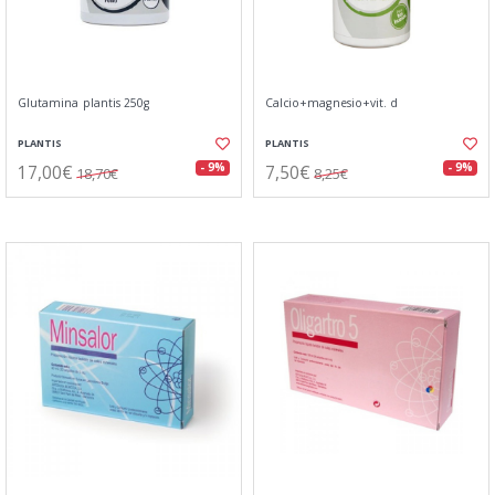
Glutamina plantis 250g
Calcio+magnesio+vit. d
PLANTIS
PLANTIS
17,00€
7,50€
- 9%
- 9%
18,70€
8,25€