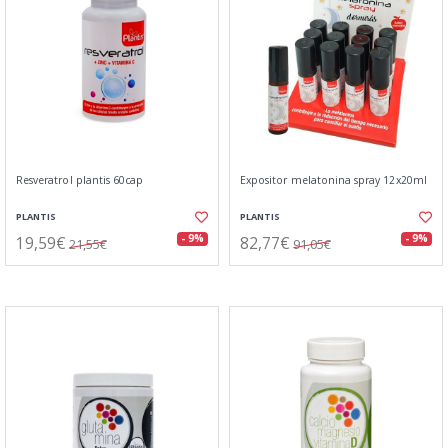
Resveratrol plantis 60cap
Expositor melatonina spray 12x20ml
PLANTIS
PLANTIS
19,59€
82,77€
- 9%
- 9%
21,55€
91,05€