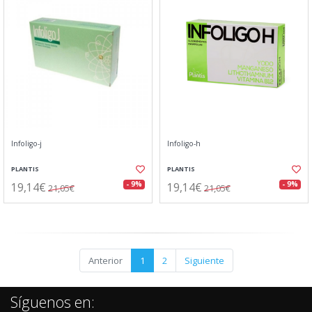
Infoligo-j
Infoligo-h
PLANTIS
PLANTIS
19,14€
19,14€
- 9%
- 9%
21,05€
21,05€
Anterior
1
2
Siguiente
Síguenos en: