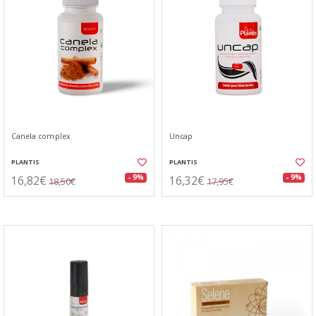
Canela complex
Uncap
PLANTIS
PLANTIS
16,82€
16,32€
- 9%
- 9%
18,50€
17,95€