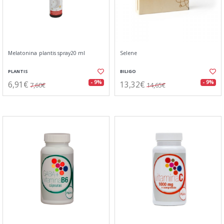
Melatonina plantis spray20 ml
Selene
PLANTIS
BILIGO
6,91€
13,32€
- 9%
- 9%
7,60€
14,65€