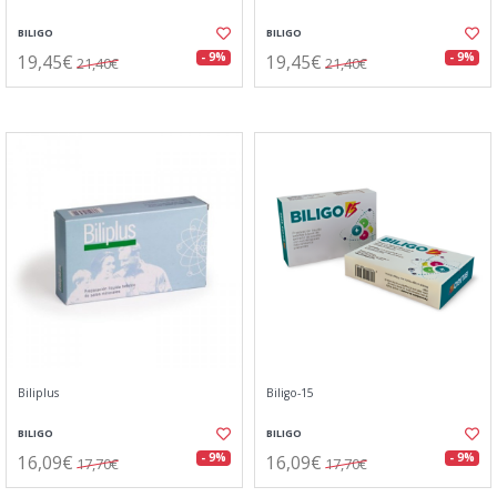
BILIGO
BILIGO
19,45€
19,45€
- 9%
- 9%
21,40€
21,40€
Biliplus
Biligo-15
BILIGO
BILIGO
16,09€
16,09€
- 9%
- 9%
17,70€
17,70€