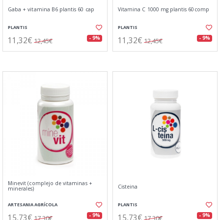
Gaba + vitamina B6 plantis 60 cap
Vitamina C 1000 mg plantis 60comp
PLANTIS
PLANTIS
11,32€
11,32€
- 9%
- 9%
12,45€
12,45€
Minevit (complejo de vitaminas +
Cisteina
minerales)
ARTESANIA AGRÍCOLA
PLANTIS
15,73€
15,73€
- 9%
- 9%
17,30€
17,30€