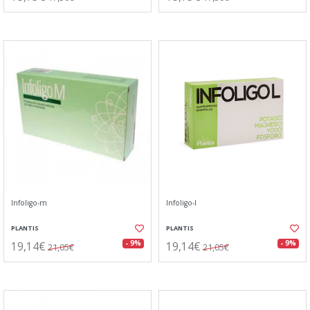
Infoligo-m
Infoligo-l
PLANTIS
PLANTIS
19,14€
19,14€
- 9%
- 9%
21,05€
21,05€