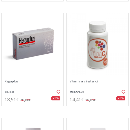
Reguplus
Vitamina c (ester c)
BILIGO
MEGAPLUS
18,91€
14,41€
- 9%
- 9%
20,80€
15,85€