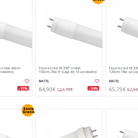
 cristal 60cm
Fluores.led t8 330º cristal
Fluores.led t8 330
unidades)
150cm.25w.fr (caja de 10 unidades)
120cm.18w.ca (ca
MATEL
MATEL
84,90€
65,75€
- 37%
- 34%
127,70€
97,5
Envío
Gratis