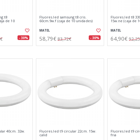
ng t8
Fluores.led samsung t8 cris.
Fluores.led t8 33
aja de 10
60cm.9w.f (caja de 10 unidades)
15w.ne (caja de 1
MATEL
MATEL
58,79€
64,90€
- 30%
- 30%
0€
83,72€
92,2
ular 40cm. 32w.
Fluores.led t9 circular 22cm. 15w.
Fluores.led t9 ci
calid
fria