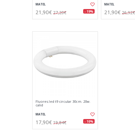
MATEL
MATEL
21,90€
21,90€
- 19%
27,20€
26,92€
Fluores.led t9 circular 30cm. 20w.
calid
MATEL
17,90€
- 10%
19,84€