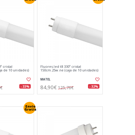
º cristal
Fluores.led t8 330º cristal
ja de 10 unidades)
150cm.25w.ne (caja de 10 unidades)
MATEL
84,90€
- 33%
- 32%
3€
125,76€
Envío
Gratis