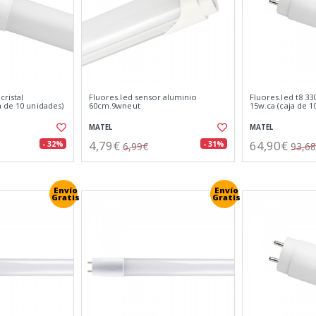
cristal
Fluores.led sensor aluminio
Fluores.led t8 33
 de 10 unidades)
60cm.9wneut
15w.ca (caja de 1
MATEL
MATEL
4,79€
64,90€
- 32%
- 31%
6,99€
93,6
Envío
Envío
Gratis
Gratis