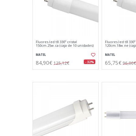
Fluores.led t8 330º cristal
Fluores.led t8 330º 
150cm.25w.ca (caja de 10 unidades)
120cm.18w.ne (caja
MATEL
MATEL
84,90€
65,75€
- 32%
125,12€
96,06€