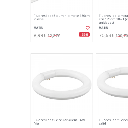
Fluores.led t8 aluminio mate 150cm
Fluores.led samsu
25wne
cris.120cm.18w.f (c
unidades)
MATEL
MATEL
8,99€
70,63€
- 30%
12,87€
100,7
Fluores.led t9 circular 40cm. 32w.
Fluores.led t9 circ
fria
calid