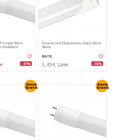
0º cristal 90cm
Fluores.led t8 aluminio mate 60cm
0 unidades)
9wne
MATEL
5,49€
- 31%
- 30%
8€
7,89€
Envío
Envío
Gratis
Gratis