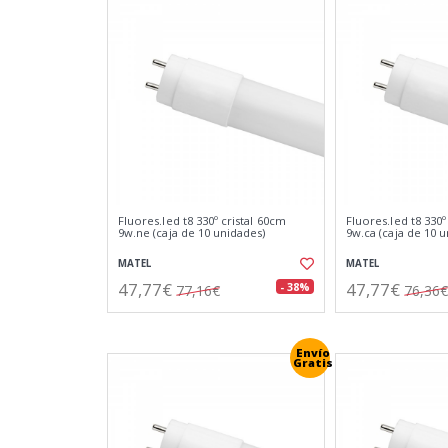
Fluores.led t8 330º cristal 60cm
Fluores.led t8 330º
9w.ne (caja de 10 unidades)
9w.ca (caja de 10 
MATEL
MATEL
47,77€
47,77€
- 38%
77,16€
76,36€
Envío
Gratis