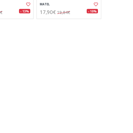
MATEL
17,90€
- 13%
- 10%
6€
19,84€