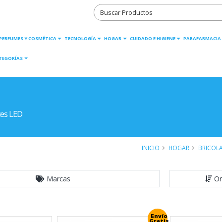
PERFUMES Y COSMÉTICA
TECNOLOGÍA
HOGAR
CUIDADO E HIGIENE
PARAFARMACIA
TEGORÍAS
tes LED
INICIO
HOGAR
BRICOLA
Marcas
Or
Envío
Gratis