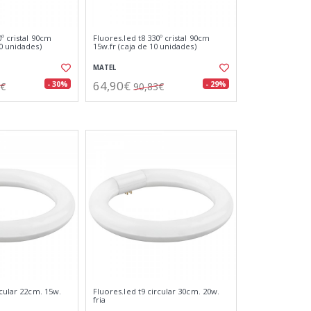
0º cristal 90cm
Fluores.led t8 330º cristal 90cm
0 unidades)
15w.fr (caja de 10 unidades)
MATEL
64,90€
- 30%
- 29%
5€
90,83€
rcular 22cm. 15w.
Fluores.led t9 circular 30cm. 20w.
fria