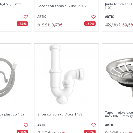
 37,47x5,33mm.
Junta torica an-
Racor con toma auxiliar 1" 1/2
(100)
ARTIC
ARTIC
6,88€
48,96€
- 30%
- 30%
9,78€
69,5
Tapon rej.valv.ce
da plastico 1,5 m.
Sifon curvo ext. t/loca 1 1/2
inox.80x55mm.gr
ARTIC
ARTIC
7,15€
9,10€
- 30%
- 30%