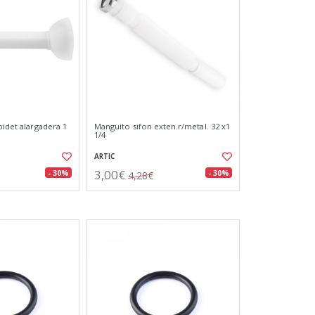
bidet alargadera 1
Manguito sifon exten.r/metal. 32 x1
1/4
ARTIC
3,00€
- 30%
- 30%
4,28€