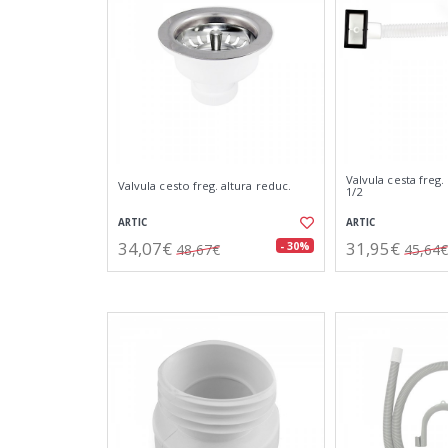
Valvula cesta freg.
Valvula cesto freg. altura reduc.
1/2
ARTIC
ARTIC
34,07€
31,95€
- 30%
48,67€
45,64€