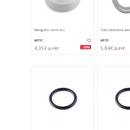
Manguito recto w.c.
Tubo lavadora sali
ARTIC
ARTIC
4,35€
5,84€
- 30%
6,19€
8,31€