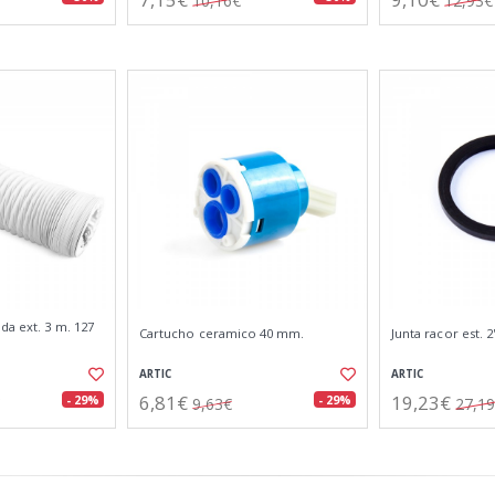
10,16€
12,93€
da ext. 3 m. 127
Cartucho ceramico 40 mm.
Junta racor est. 2
ARTIC
ARTIC
6,81€
19,23€
- 29%
- 29%
9,63€
27,1