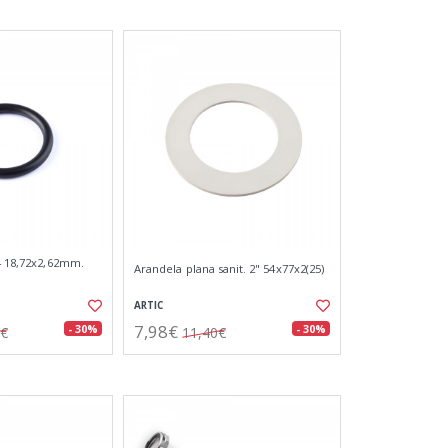
14 18,72x2,62mm.
Arandela plana sanit. 2" 54x77x2(25)
ARTIC
7,98€
- 30%
- 30%
6€
11,40€