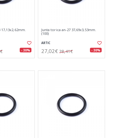
13 17,13x2,62mm.
Junta torica an-27 37,69x3,53mm.
(100)
ARTIC
27,02€
- 30%
- 30%
3€
38,41€