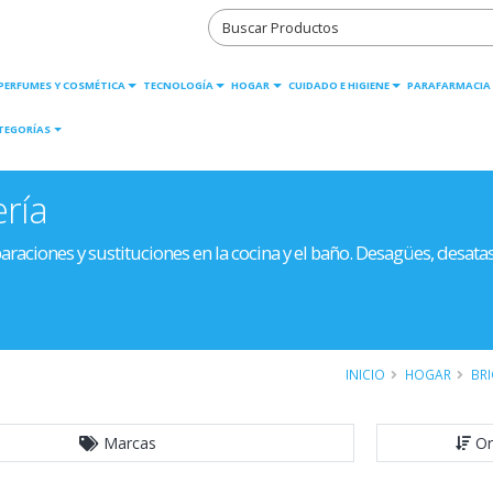
PERFUMES Y COSMÉTICA
TECNOLOGÍA
HOGAR
CUIDADO E HIGIENE
PARAFARMACIA
TEGORÍAS
ría
araciones y sustituciones en la cocina y el baño. Desagües, desatas
INICIO
HOGAR
BRI
Marcas
Or