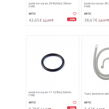
Junta torica an-29 40,65x5,33mm.
Junta torica an-28
(100)
(100)
ARTIC
ARTIC
43,65€
38,67€
- 30%
62,05€
54,97€
Junta torica an-11 13,95x2,62mm.
Tubo lavadora sali
(100)
ARTIC
ARTIC
9,76€
3,42€
- 30%