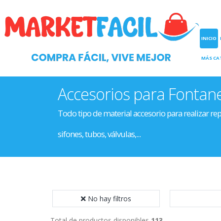
INICIO
MÁS CA
Accesorios para Fontane
Todo tipo de material accesorio para realizar rep
sifones, tubos, válvulas,...
No hay filtros
Total de productos disponibles
113