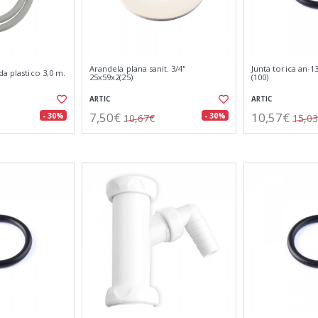
Arandela plana sanit. 3/4"
Junta torica an-
da plastico 3,0 m.
25x59x2(25)
(100)
ARTIC
ARTIC
7,50€
10,57€
- 30%
- 30%
10,67€
15,0