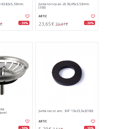
30 43,82x5,33mm.
Junta torica an-26 36,09x3,53mm.
(100)
ARTIC
23,65€
- 30%
- 30%
9€
33,61€
sta
Junta racor anc. 3/4" 13x23,5x2(100)
anel
ARTIC
5,29€
- 30%
- 30%