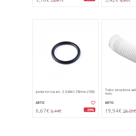
13,87€
4,86€
Tubo secadora sali
Junta torica an- 2 3,68x1,78mm.(100)
mm.
ARTIC
ARTIC
6,67€
19,94€
- 29%
9,44€
28,20€