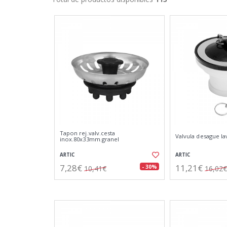
Tapon rej.valv.cesta
Valvula desague la
inox.80x33mm.granel
ARTIC
ARTIC
7,28€
11,21€
- 30%
10,41€
16,02€