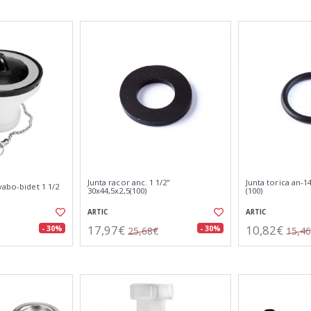
Junta racor anc. 1 1/2"
Junta torica an-
vabo-bidet 1 1/2
30x44,5x2,5(100)
(100)
ARTIC
ARTIC
17,97€
10,82€
- 30%
- 30%
25,68€
15,4