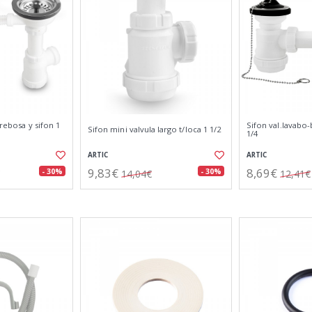
 rebosa y sifon 1
Sifon val.lavabo-
Sifon mini valvula largo t/loca 1 1/2
1/4
ARTIC
ARTIC
9,83€
8,69€
- 30%
- 30%
14,04€
12,41€