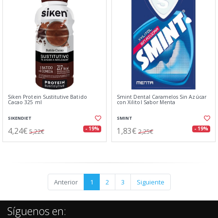
Siken Protein Sustitutive Batido
Smint Dental Caramelos Sin Azúcar
Cacao 325 ml
con Xilitol Sabor Menta
SIKENDIET
SMINT
4,24€
1,83€
- 19%
- 19%
5,22€
2,25€
Anterior
1
2
3
Siguiente
Síguenos en: