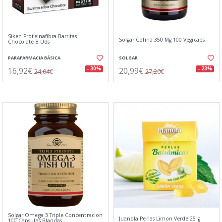
Siken Proteinafibra Barritas
Solgar Colina 350 Mg 100 Vegicaps
Chocolate 8 Uds
PARAFARMACIA BÁSICA
SOLGAR
16,92€
20,99€
- 30%
- 23%
24,04€
27,20€
Solgar Omega 3 Triple Concentracion
Juanola Perlas Limon Verde 25 g
100 Capsulas Blandas