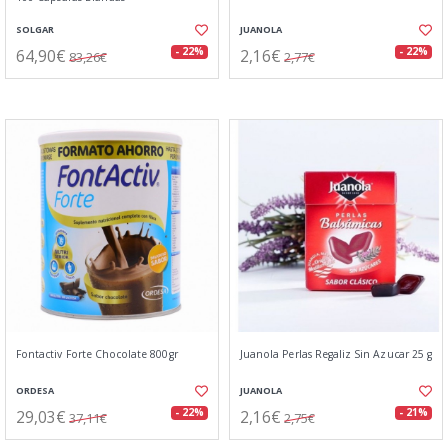
SOLGAR
JUANOLA
64,90€
2,16€
- 22%
- 22%
83,26€
2,77€
Fontactiv Forte Chocolate 800gr
Juanola Perlas Regaliz Sin Azucar 25 g
ORDESA
JUANOLA
29,03€
2,16€
- 22%
- 21%
37,11€
2,75€