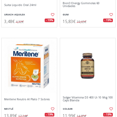
Bion3 Energy Gominolas 60
Suita Liquido Oral 24ml
Unidades
URIACH-AQUILEA
GUM
3,48€
15,83€
- 19%
- 19%
4,32€
19,65€
Solgar Vitamina D3 400 Ui 10 Mcg 100
Meritene Neutro Al Plato 7 Sobres
Caps Blanda
NESTLÉ
SOLGAR
13,89€
11,99€
- 19%
- 19%
17,24€
14,85€