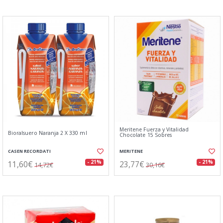
Meritene Fuerza y Vitalidad
Bioralsuero Naranja 2 X 330 ml
Chocolate 15 Sobres
CASEN RECORDATI
MERITENE
11,60€
23,77€
- 21%
- 21%
14,72€
30,16€