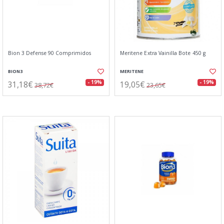
Bion 3 Defense 90 Comprimidos
Meritene Extra Vainilla Bote 450 g
BION3
MERITENE
31,18€
19,05€
- 19%
- 19%
38,72€
23,65€