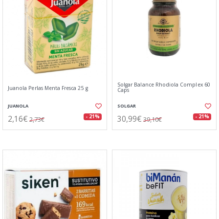
Solgar Balance Rhodiola Complex 60
Juanola Perlas Menta Fresca 25 g
Caps
JUANOLA
SOLGAR
2,16€
30,99€
- 21%
- 21%
2,73€
39,10€