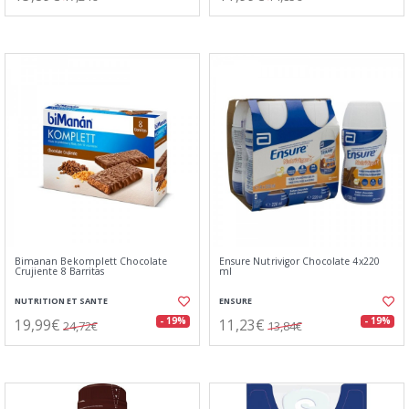
Bimanan Bekomplett Chocolate
Ensure Nutrivigor Chocolate 4x220
Crujiente 8 Barritas
ml
NUTRITION ET SANTE
ENSURE
19,99€
11,23€
- 19%
- 19%
24,72€
13,84€