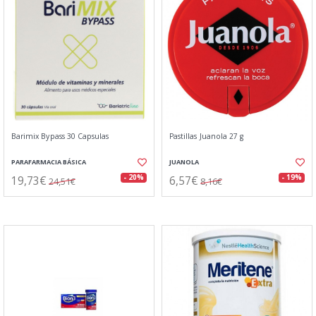
Barimix Bypass 30 Capsulas
Pastillas Juanola 27 g
PARAFARMACIA BÁSICA
JUANOLA
19,73€
6,57€
- 20%
- 19%
24,51€
8,16€