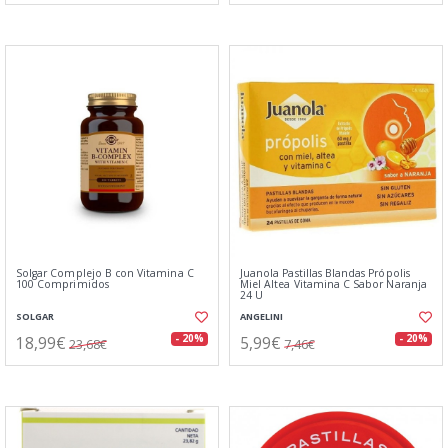
Solgar Complejo B con Vitamina C
Juanola Pastillas Blandas Própolis
100 Comprimidos
Miel Altea Vitamina C Sabor Naranja
24 U
SOLGAR
ANGELINI
18,99€
5,99€
- 20%
- 20%
23,68€
7,46€