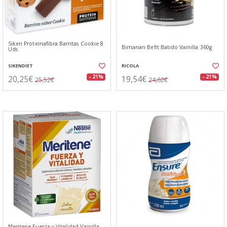
Siken Proteinafibra Barritas Cookie 8
Bimanan Befit Batido Vainilla 360g
Uds
SIKENDIET
RICOLA
20,25€
19,54€
- 21%
- 21%
25,52€
24,62€
Meritene Fuerza y Vitalidad Vainilla