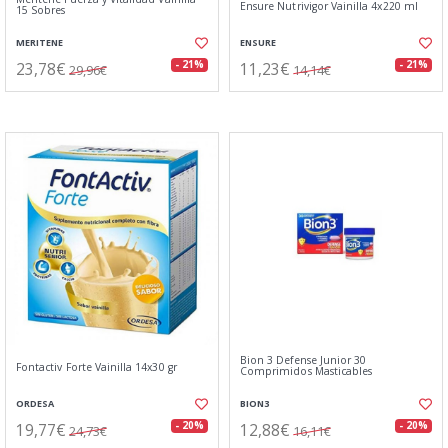
Ensure Nutrivigor Vainilla 4x220 ml
15 Sobres
MERITENE
ENSURE
23,78€
11,23€
- 21%
- 21%
29,96€
14,14€
Bion 3 Defense Junior 30
Fontactiv Forte Vainilla 14x30 gr
Comprimidos Masticables
ORDESA
BION3
19,77€
12,88€
- 20%
- 20%
24,73€
16,11€